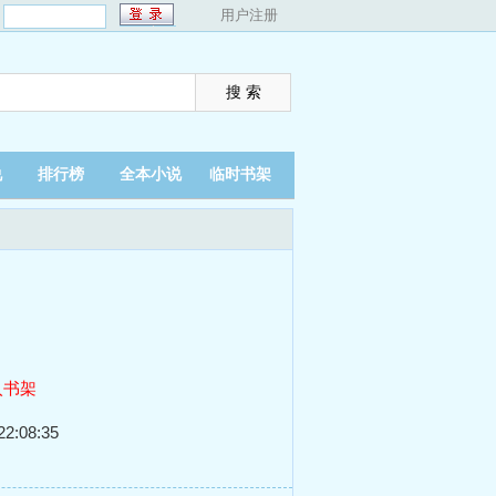
：
用户注册
说
排行榜
全本小说
临时书架
入书架
2:08:35