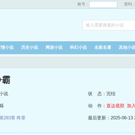
账号：
密码
言情小说
历史小说
网游小说
科幻小说
名家名著
其他小
表
争霸
小说
状 态：完结
烁
动 作：
直达底部
加
第283章 终章
最后更新：2025-06-13 2