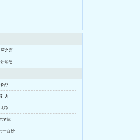
肺腑之言
最新消息
敌备战
拳到肉
辕北辙
围追堵截
生死一百秒