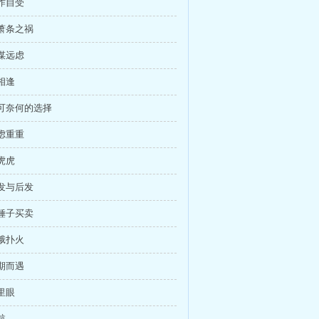
自作自受
大萧条之祸
深谋远虑
再相逢
无可奈何的选择
疑虑重重
虎虎虎
先发与后发
一锤子买卖
飞蛾扑火
不期而遇
千里眼
航