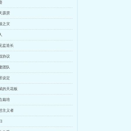
迹
晴天霹雳
灭顶之灾
人
初见监造长
停战协议
组建团队
情景设定
天赋的天花板
重点栽培
理想主义者
归