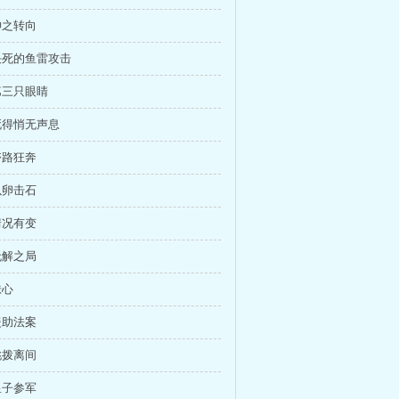
神之转向
 决死的鱼雷攻击
 第三只眼睛
 死得悄无声息
夺路狂奔
以卵击石
情况有变
无解之局
诛心
援助法案
挑拨离间
皇子参军