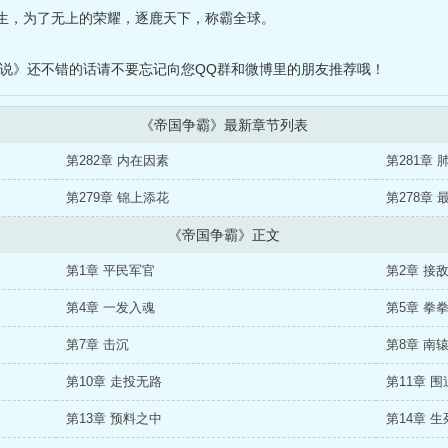
生，为了无上的荣耀，逐鹿天下，称霸全球。
小说》还不错的话请不要忘记向您QQ群和微博里的朋友推荐哦！
《帝国争霸》最新章节列表
第282章 内在因素
第281章 
第279章 锦上添花
第278章 
《帝国争霸》正文
第1章 平民军官
第2章 接
第4章 一发入魂
第5章 拳
第7章 击沉
第8章 南
第10章 走投无路
第11章 
第13章 预料之中
第14章 