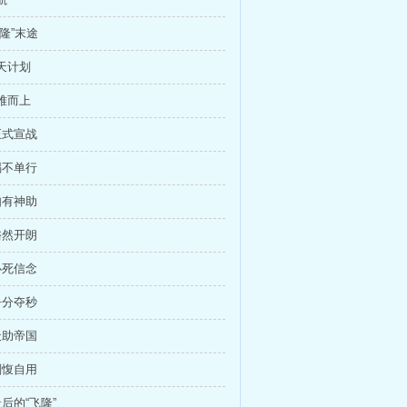
苍隆”末途
惊天计划
迎难而上
正式宣战
祸不单行
如有神助
豁然开朗
必死信念
争分夺秒
天助帝国
刚愎自用
最后的“飞隆”