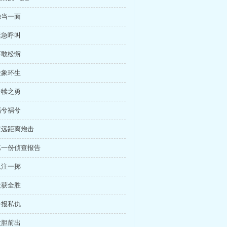
独当一面
紧急呼叫
不敢松懈
险象环生
牛犊之勇
福兮祸兮
 超远距离炮击
 第一份侦查报告
孤注一掷
大获全胜
公报私仇
大胆前出