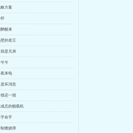
战略方案
释怀
宿醉醒来
 隔壁的老王
 这就是兄弟
惨兮兮
半夜来电
 全是坏消息
 一报还一报
 完成态的舰载机
运乎命乎
 特制燃烧弹