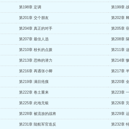
第198章 定调
第199章 
第201章 交个朋友
第202章 
第204章 真正的对手
第205章 
第207章 最佳人选
第208章
第210章 校长的点拨
第211章
第213章 恐怖的潜力
第214章 
第216章 再遇张小卿
第217章 
第219章 满目疮痍
第220章
第222章 卷土重来
第223章
第225章 此地无银
第226章
第228章 被流放的战将
第229章 
第231章 陆航军官造反
第232章