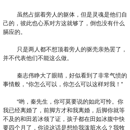
虽然占据着旁人的躯体，但是灵魂是他们自
己的，彼此也心系对方这就够了，倒也没有什么
膈应的。
只是两人都不想顶着旁人的驱壳亲热罢了，
并不代表他们不能这么做。
秦志伟睁大了眼睛，好似看到了非常气愤的
事情般，“你怎么可以，你怎么可以这样对我！”
“哟，秦先生，你可莫要说的如此可怜。你
我已经离婚了，前脚方才和我离婚，后脚你就等
不及的和田若冰领了证，孩子都在田如冰腹中快
要四个月了，你说这话是想给我泼脏水么？我牧