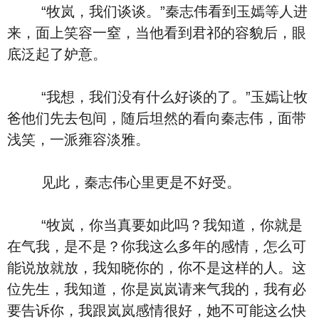
“牧岚，我们谈谈。”秦志伟看到玉嫣等人进
来，面上笑容一窒，当他看到君祁的容貌后，眼
底泛起了妒意。
“我想，我们没有什么好谈的了。”玉嫣让牧
爸他们先去包间，随后坦然的看向秦志伟，面带
浅笑，一派雍容淡雅。
见此，秦志伟心里更是不好受。
“牧岚，你当真要如此吗？我知道，你就是
在气我，是不是？你我这么多年的感情，怎么可
能说放就放，我知晓你的，你不是这样的人。这
位先生，我知道，你是岚岚请来气我的，我有必
要告诉你，我跟岚岚感情很好，她不可能这么快