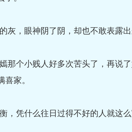
灰，眼神阴了阴，却也不敢表露出
那个小贱人好多次苦头了，再说了
满喜家。
，凭什么往日过得不好的人就这么