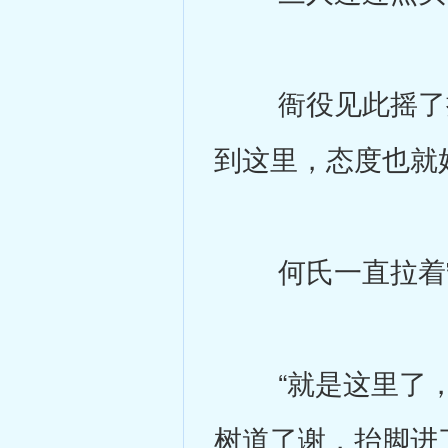
衙役见此摇了摇
到这里，态度也就
何氏一直拉着宁
“就是这里了，我
树道了谢，抬脚进