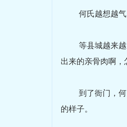
何氏越想越气，
等县城越来越近
出来的亲骨肉啊，
到了衙门，何氏
的样子。