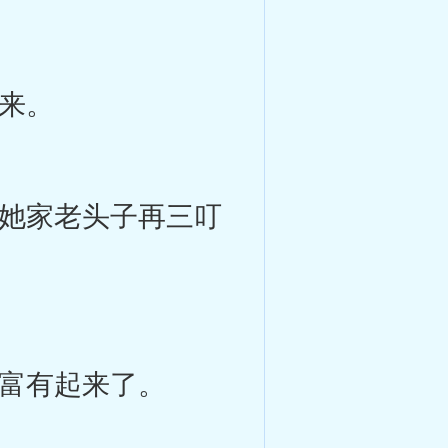
来。
她家老头子再三叮
富有起来了。