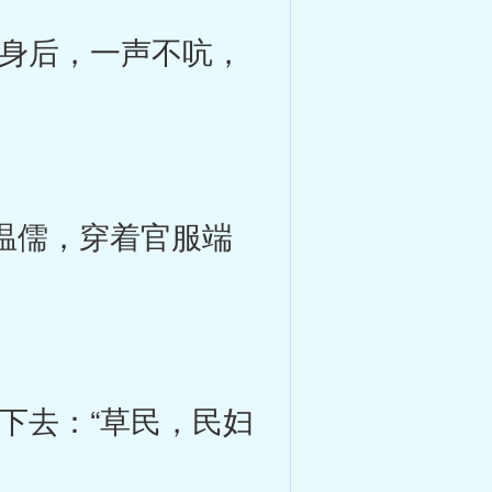
身后，一声不吭，
温儒，穿着官服端
去：“草民，民妇