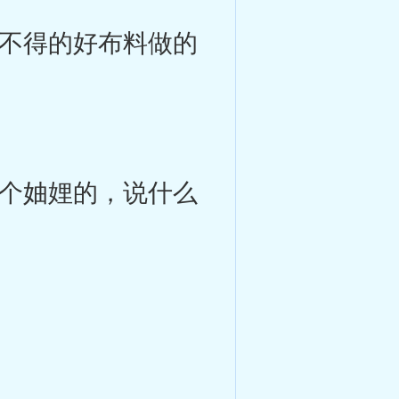
不得的好布料做的
个妯娌的，说什么