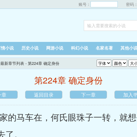
账号：
密码
言情小说
历史小说
网游小说
科幻小说
名家名著
其他小
女最新章节列表
- 第224章 确定身份
第224章 确定身份
一章
返回目录
下一章
加入
的马车在，何氏眼珠子一转，就想
去了。