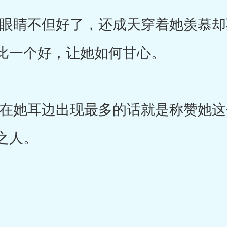
睛不但好了，还成天穿着她羡慕却
比一个好，让她如何甘心。
她耳边出现最多的话就是称赞她这
之人。