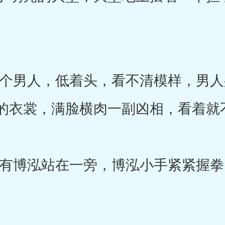
男人，低着头，看不清模样，男人
的衣裳，满脸横肉一副凶相，看着就
博泓站在一旁，博泓小手紧紧握拳