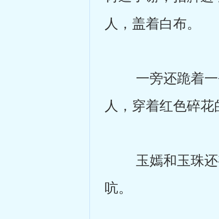
人，盖着白布。
一旁还跪着一个
人，穿着红色碎花
玉嫣和玉珠还有
吭。