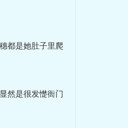
穗都是她肚子里爬
显然是很发憷衙门