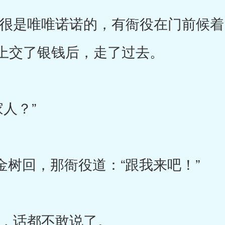
是唯唯诺诺的，有衙役在门前候着
上交了银钱后，走了过去。
人？”
树回，那衙役道：“跟我来吧！”
话都不敢说了。