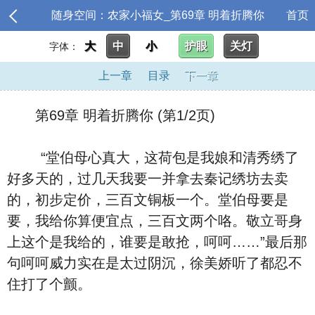
随身空间：农家小福女_第69章 明着折腾你
首页
大
中
小
护眼
关灯
字体：
上一章
目录
下一章
第69章 明着折腾你 (第1/2页)
“堂伯母心真大，这荷包是我娘和清秀绣了
好多天的，过几天我要一并拿去秦记绣坊去卖
的，初步定价，三百文铜板一个。堂伯母要是
要，我给你算便宜点，三百文两个咯。敬立哥身
上这个是我给的，谁要是敢抢，呵呵……”最后那
句呵呵威力实在是太过阴沉，徐美娇听了都忍不
住打了个颤。