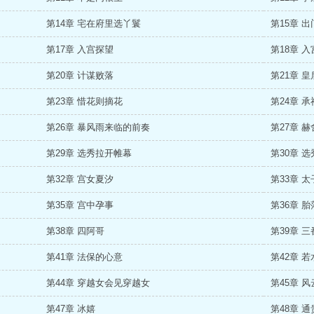
第14章 宅在府里选丫鬟
第15章 
第17章 入宫探望
第18章 
第20章 计谋败落
第21章 
第23章 惜花则摘花
第24章 
第26章 暴风雨来临的前奏
第27章 
第29章 选秀拉开帷幕
第30章 选
第32章 宫女夏汐
第33章 
第35章 宫中孕事
第36章 胎
第38章 四阿哥
第39章 
第41章 法保的心意
第42章 
第44章 穿越女会见穿越女
第45章 
第47章 冰嬉
第48章 