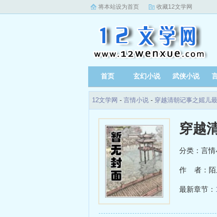
将本站设为首页
收藏12文学网
首页
玄幻小说
武侠小说
12文学网
-
言情小说
-
穿越清朝记事之媱儿
穿越
分类：言情
作 者：陌上
最新章节：