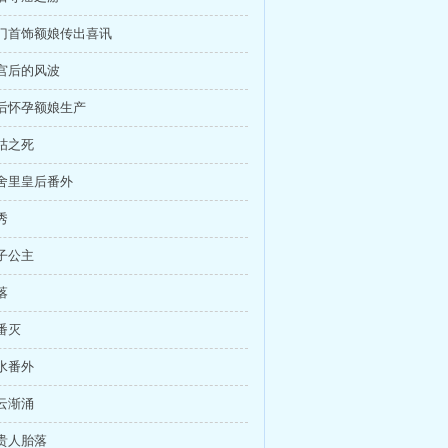
出门首饰额娘传出喜讯
入宫后的风波
皇后怀孕额娘生产
承祜之死
赫舍里皇后番外
秀
太子公主
落
三番灭
若水番外
风云渐涌
通贵人胎落