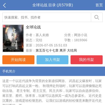
全球论战 目录 (共579章)
首页
全球论战
作者：寡人未婚
分类：网游小说
状态：完结
字数：1819366
更新：2026-07-05 15:51:03
最新：
第五百七十七章 离开 大结局
开始阅读
加入书架
我的书架
手机简介
这是一个以近代战争为背景的全新虚拟网游。 武昌起义爆发时，玩家
可以打响武昌起义第一枪。 秋瑾押赴刑场时，玩家可以选择慷慨赴死
劫法场。 君主专制、君主立宪、民主共和，玩家可以自由选择信仰。
蒋百里、蔡锷、张孝淮，玩家可以选择其一成为总参谋长。 近代史是
沉重的，游戏是轻松惬意的。 让我们以游戏的轻松惬意来翻开近代史