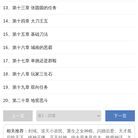
13、第十三章 张圆圆的任务
14、第十四章 大刀王五
15、第十五章 基础刀法
16、第十六章 城南的恶霸
17、第十七章 单挑还是群殴
18、第十八章 玩家三生石
19、第十九章 双向任务
20、第二十章 地窖恶斗
上一页
下一页
相关推荐：
剑域
、
逆天小农民
、
重生之女神棍
、
闪婚后爱
、
天才凰
后惊天下
、
破神灭佛
、
灭天封神
、
病夫原来是忠犬
、
牧师神话
、
九