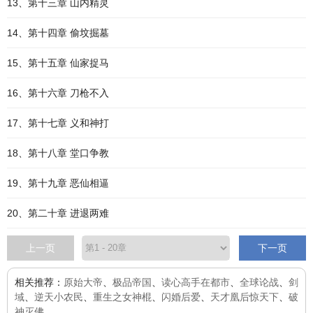
13、第十三章 山内精灵
14、第十四章 偷坟掘墓
15、第十五章 仙家捉马
16、第十六章 刀枪不入
17、第十七章 义和神打
18、第十八章 堂口争教
19、第十九章 恶仙相逼
20、第二十章 进退两难
上一页
下一页
相关推荐：
原始大帝
、
极品帝国
、
读心高手在都市
、
全球论战
、
剑
域
、
逆天小农民
、
重生之女神棍
、
闪婚后爱
、
天才凰后惊天下
、
破
神灭佛