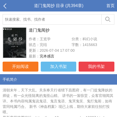
道门鬼闻抄 目录 (共394章)
首页
道门鬼闻抄
作者：王览学
分类：科幻小说
状态：完结
字数：1415663
更新：2026-07-04 17:07:00
最新：
完本感言
开始阅读
加入书架
我的书架
手机简介
清朝末年，天下大乱。关东奉天行省辖下昌图府，有一门捉鬼降妖的
师徒，有一众光怪陆离的鬼怪山精。 讲书的一落惊堂，众客官细闻其
详。本书内容纯属鬼说鬼话、鬼言鬼语、鬼哭鬼笑、鬼打鬼闹，如有
雷同纯属巧合。 新书《神血档案》现已上线，期待大家前往拍打投
喂。