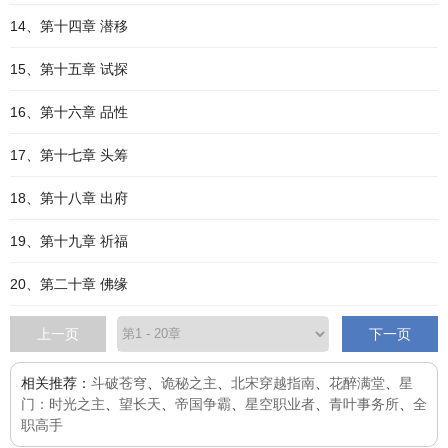
14、第十四章 潜移
15、第十五章 试探
16、第十六章 品性
17、第十七章 头筹
18、第十八章 出府
19、第十九章 祈福
20、第二十章 佛缘
上一页
下一页
相关推荐：
斗破苍穹
、
诡秘之主
、
北宋穿越指南
、
花醉满堂
、
星
门：时光之主
、
望长天
、
帝国争霸
、
星空职业者
、
青叶事务所
、
全
职高手