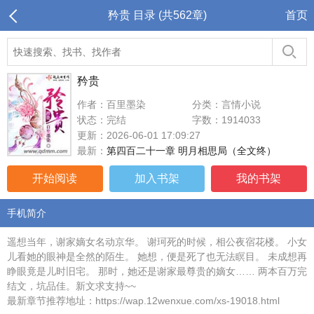
矜贵 目录 (共562章)
首页
矜贵
作者：百里墨染
分类：言情小说
状态：完结
字数：1914033
更新：2026-06-01 17:09:27
最新：
第四百二十一章 明月相思局（全文终）
开始阅读
加入书架
我的书架
手机简介
遥想当年，谢家嫡女名动京华。 谢珂死的时候，相公夜宿花楼。 小女
儿看她的眼神是全然的陌生。 她想，便是死了也无法瞑目。 未成想再
睁眼竟是儿时旧宅。 那时，她还是谢家最尊贵的嫡女…… 两本百万完
结文，坑品佳。新文求支持~~
最新章节推荐地址：https://wap.12wenxue.com/xs-19018.html