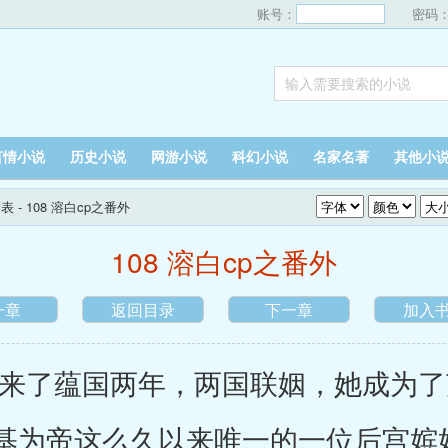
账号：
密码
言情小说
历史小说
网游小说
科幻小说
名家名著
其他小
列表
- 108 溶白cp之番外
108 溶白cp之番外
一章
返回目录
下一章
加入
了蕴国两年，两国联姻，她成为了
基为帝这么久以来唯一的一位后宫嫔