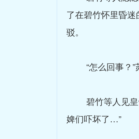
了在碧竹怀里昏迷
驳。
“怎么回事？”
碧竹等人见皇帝
婢们吓坏了…”