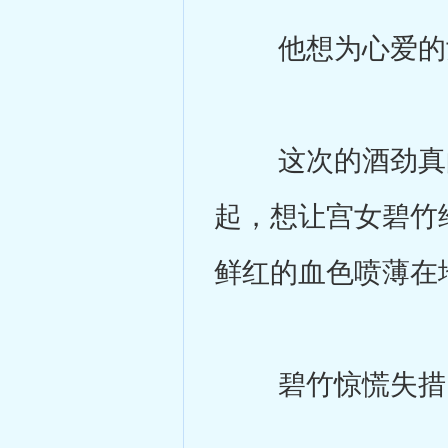
他想为心爱的女
这次的酒劲真的
起，想让宫女碧竹
鲜红的血色喷薄在
碧竹惊慌失措，