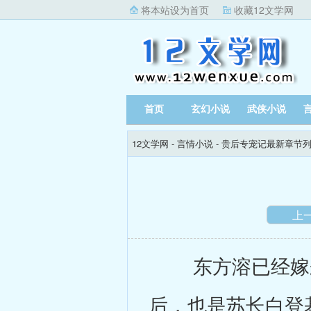
将本站设为首页
收藏12文学网
首页
玄幻小说
武侠小说
12文学网
-
言情小说
-
贵后专宠记最新章节
上
东方溶已经嫁来
后，也是苏长白登