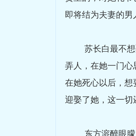
即将结为夫妻的男
苏长白最不想娶
弄人，在她一门心
在她死心以后，想
迎娶了她，这一切
东方溶醉眼朦胧