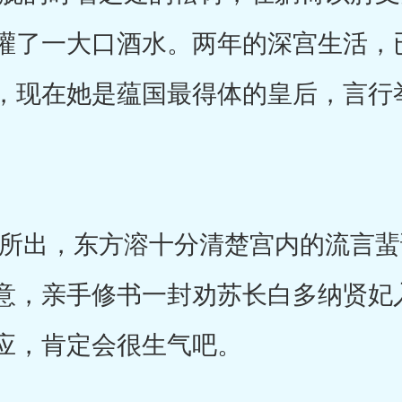
灌了一大口酒水。两年的深宫生活，
，现在她是蕴国最得体的皇后，言行
出，东方溶十分清楚宫内的流言蜚
意，亲手修书一封劝苏长白多纳贤妃
应，肯定会很生气吧。