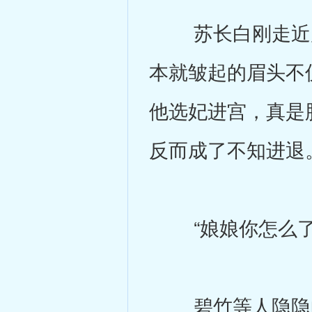
苏长白刚走近凤
本就皱起的眉头不
他选妃进宫，真是
反而成了不知进退
“娘娘你怎么了
碧竹等人隐隐的