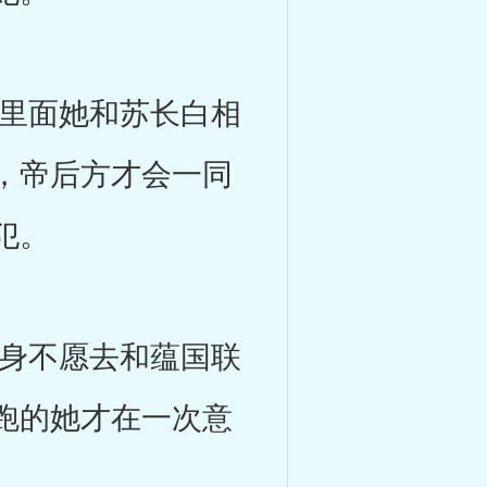
里面她和苏长白相
，帝后方才会一同
犯。
身不愿去和蕴国联
跑的她才在一次意