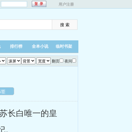
：
用户注册
说
排行榜
全本小说
临时书架
翻页
夜间
书签
苏长白唯一的皇
妃。