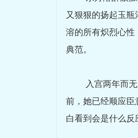
又狠狠的扬起玉瓶
溶的所有炽烈心性
典范。
入宫两年而无所
前，她已经顺应臣
白看到会是什么反