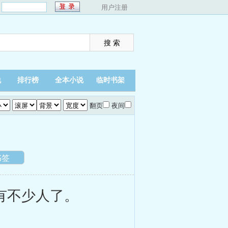
：
用户注册
说
排行榜
全本小说
临时书架
翻页
夜间
书签
有不少人了。