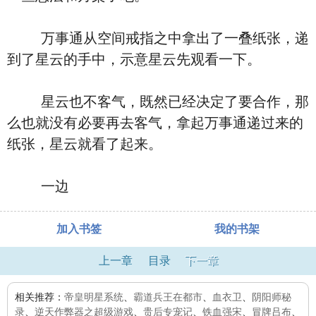
万事通从空间戒指之中拿出了一叠纸张，递
到了星云的手中，示意星云先观看一下。
星云也不客气，既然已经决定了要合作，那
么也就没有必要再去客气，拿起万事通递过来的
纸张，星云就看了起来。
一边
加入书签
我的书架
上一章
目录
下一章
相关推荐：
帝皇明星系统
、
霸道兵王在都市
、
血衣卫
、
阴阳师秘
录
、
逆天作弊器之超级游戏
、
贵后专宠记
、
铁血强宋
、
冒牌吕布
、