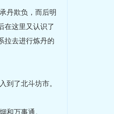
承丹欺负，而后明
后在这里又认识了
系拉去进行炼丹的
入到了北斗坊市。
烟和万事通。