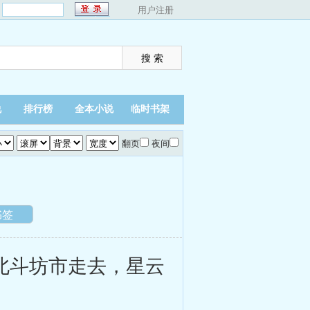
：
用户注册
说
排行榜
全本小说
临时书架
翻页
夜间
书签
北斗坊市走去，星云