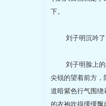
下。
刘子明沉吟了一下
刘子明脸上的表
尖锐的望着前方，
道暗紫色行气围绕
的衣袍吹得缓缓飘