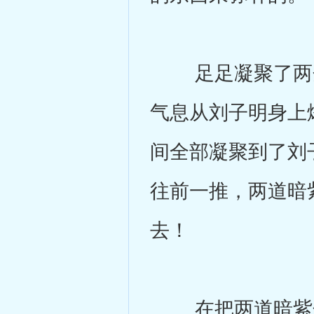
足足凝聚了两分
气息从刘子明身上
间全部凝聚到了刘
往前一推，两道暗
去！
在把两道暗紫色