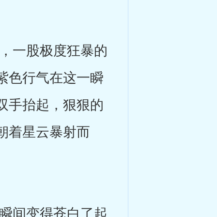
，一股极度狂暴的
紫色行气在这一瞬
双手抬起，狠狠的
朝着星云暴射而
瞬间变得苍白了起