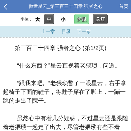
傲世星云_第三百三十四章 强者之心
首页
大
中
小
护眼
关灯
字体：
上一章
目录
下一章
第三百三十四章 强者之心 (第1/2页)
“什么东西？”星云直视着老猥琐，问道。
“跟我来吧。”老猥琐瞥了一眼星云，右手拿
起椅子下面的鞋子，将鞋子穿在了脚上，一蹦一
跳的走出了院子。
虽然心中有着几分疑惑，不过星云还是跟随
着老猥琐一起走了出去，尽管老猥琐有些不着