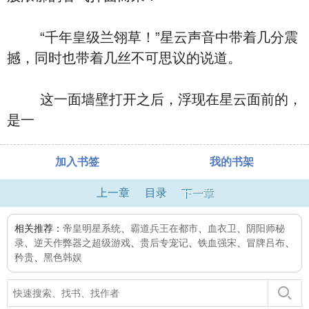
“千年皇级兰翎草！”星云声音中带着几分震
撼，同时也带着几丝不可思议的说道。
这一面墙壁打开之后，浮现在星云面前的，
是一
加入书签
我的书架
上一章
目录
下一章
相关推荐：
帝皇明星系统
、
霸道兵王在都市
、
血衣卫
、
阴阳师秘
录
、
逆天作弊器之超级游戏
、
贵后专宠记
、
铁血强宋
、
冒牌吕布
、
矜贵
、
黑色韩娱