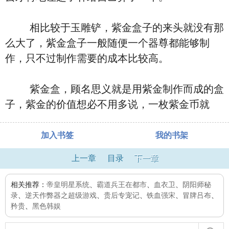
相比较于玉雕铲，紫金盒子的来头就没有那
么大了，紫金盒子一般随便一个器尊都能够制
作，只不过制作需要的成本比较高。
紫金盒，顾名思义就是用紫金制作而成的盒
子，紫金的价值想必不用多说，一枚紫金币就
加入书签
我的书架
上一章
目录
下一章
相关推荐：
帝皇明星系统
、
霸道兵王在都市
、
血衣卫
、
阴阳师秘
录
、
逆天作弊器之超级游戏
、
贵后专宠记
、
铁血强宋
、
冒牌吕布
、
矜贵
、
黑色韩娱