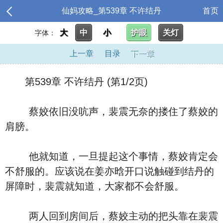
仙妈攻略_第539章 不许结丹
首页
大
中
小
护眼
关灯
字体：
上一章
目录
下一章
第539章 不许结丹 (第1/2页)
蔡姣依旧没吭声，裴震无奈的搂住了蔡姣的
肩膀。
他就知道，一旦提起这个事情，蔡姣肯定会
不舒服的。应该说在姜亦晗开口说触碰到结丹的
屏障时，裴震就知道，大家都不会舒服。
两人回到房间后，蔡姣主动的把头靠在裴震