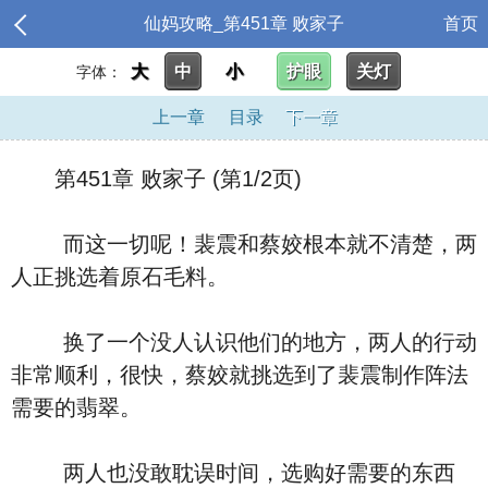
仙妈攻略_第451章 败家子
首页
大
中
小
护眼
关灯
字体：
上一章
目录
下一章
第451章 败家子 (第1/2页)
而这一切呢！裴震和蔡姣根本就不清楚，两
人正挑选着原石毛料。
换了一个没人认识他们的地方，两人的行动
非常顺利，很快，蔡姣就挑选到了裴震制作阵法
需要的翡翠。
两人也没敢耽误时间，选购好需要的东西