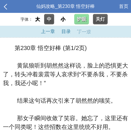
仙妈攻略_第230章 悟空好棒
首页
大
中
小
护眼
关灯
字体：
上一章
目录
下一章
第230章 悟空好棒 (第1/2页)
黄鼠狼听到胡然然这样说，脸上的恐惧更大
了，转头冲着裴震等人哀求到“不要杀我，不要杀
我，我还小呢！”
结果这句话再次引来了胡然然的嗤笑。
那女子瞬间收敛了笑容。她忘了，这里还有
一个同类呢！这些招数在这里统统不好用。