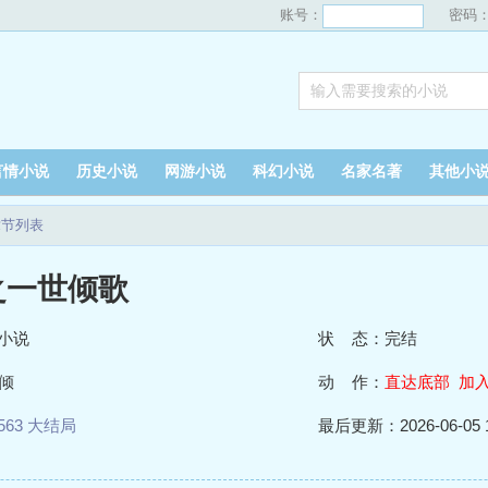
账号：
密码
言情小说
历史小说
网游小说
科幻小说
名家名著
其他小
章节列表
之一世倾歌
小说
状 态：完结
倾
动 作：
直达底部
加
563 大结局
最后更新：2026-06-05 1