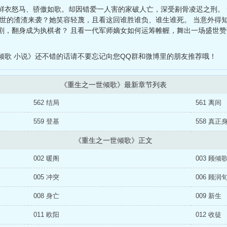
鲜衣怒马、骄傲如歌。却因错爱一人害的家破人亡，深受剔骨凌迟之刑。
前世的渣渣来袭？她笑容轻蔑，且看这回谁胜谁负、谁生谁死。 当意外得
剧，翻身成为执棋者？ 且看一代军师嫡女如何运筹帷幄，舞出一场盛世赞
倾歌 小说》还不错的话请不要忘记向您QQ群和微博里的朋友推荐哦！
《重生之一世倾歌》最新章节列表
562 结局
561 离间
559 登基
558 真正
《重生之一世倾歌》正文
002 暖阁
003 顾倾
005 冲突
006 顾润
008 身亡
009 新生
011 欧阳
012 收徒