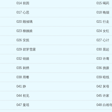
014 前因
015 喝药
017 心思
018 晚烟
020 顾倾璃
021 行走
023 柳姨娘
024 女红
026 安抚
027 心计
029 碧芽雪露
030 晨起
032 锦娘
033 许骞
035 刺绣
036 挑拨
038 用餐
039 暗线
041 静
042 舅母
044 初见
045 许家
047 曼瑶
048 白相