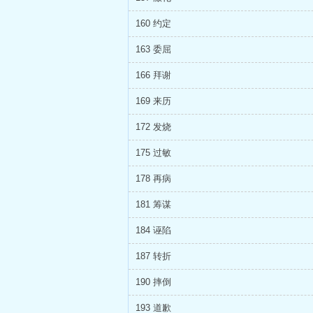
160 约定
163 委屈
166 拜谢
169 来历
172 发烧
175 过敏
178 再病
181 筹谋
184 诬陷
187 转折
190 摔倒
193 道歉