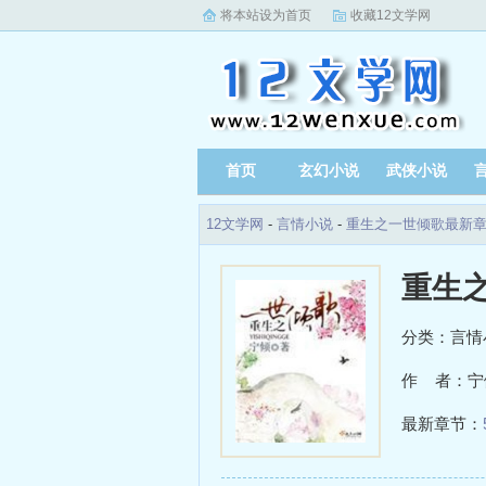
将本站设为首页
收藏12文学网
首页
玄幻小说
武侠小说
12文学网
-
言情小说
-
重生之一世倾歌最新
重生
分类：言情
作 者：宁
最新章节：