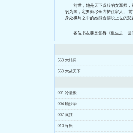
前世，她是天下叹服的女军师，
躬为国，定要倾尽全力护住家人。 
身处棋局之中的她能否摆脱上世的悲
各位书友要是觉得《重生之一世
563 大结局
560 大赦天下
001 冷凝殿
004 顾汐华
007 疯狂
010 许氏