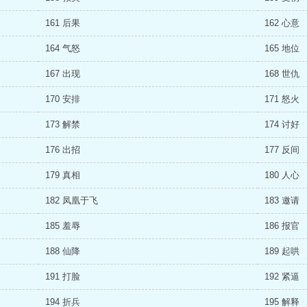
161 后果
162 心意
164 气怒
165 地位
167 出现
168 世仇
170 安排
171 怒火
173 解禁
174 讨好
176 出招
177 反间
179 真相
180 人心
182 凤凰于飞
183 邀请
185 羞辱
186 报官
188 仙降
189 起哄
191 打脸
192 紧逼
194 折兵
195 解释