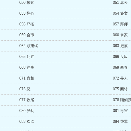
050 救赎
051 赤云
053 惊心
054 签文
056 严拓
057 拜师
059 会审
060 掌家
062 顾建斌
063 疤痕
065 处置
066 反应
068 往事
069 西春
071 真相
072 寻人
075 怒
075 回转
077 收尾
078 顾倾
080 异动
081 毒害
083 欢欣
084 替罪