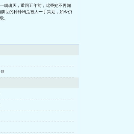
 一朝魂灭，重回五年前，此番她不再鞠
知前世的种种均是被人一手策划，如今仍
歌。
身世
歌
旬