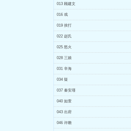
013 顾建文
016 戏
019 挨打
022 赵氏
025 怒火
028 三娘
031 辛海
034 疑
037 秦安瑾
040 如萱
043 出府
046 许瞻