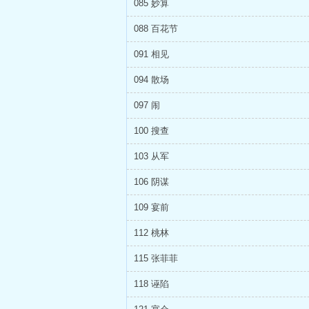
085 妙算
088 百花节
091 相见
094 散场
097 闹
100 搜查
103 从军
106 阴谋
109 宴前
112 桃林
115 张菲菲
118 诬陷