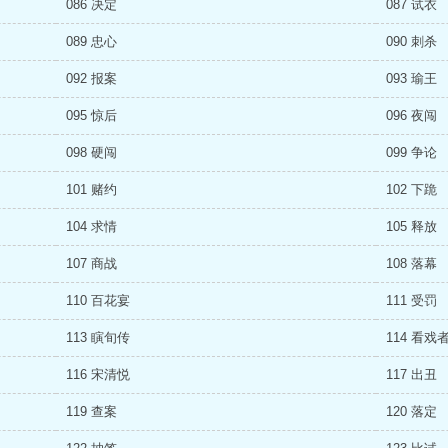
086 决定
087 试衣
089 忠心
090 刺杀
092 报案
093 瑜王
095 惊后
096 夜闯
098 硬闯
099 争论
101 赌约
102 下跪
104 求情
105 释放
107 商战
108 落幕
110 百花宴
111 受罚
113 瞚旬传
114 看戏
116 宋清悦
117 出丑
119 查案
120 落定