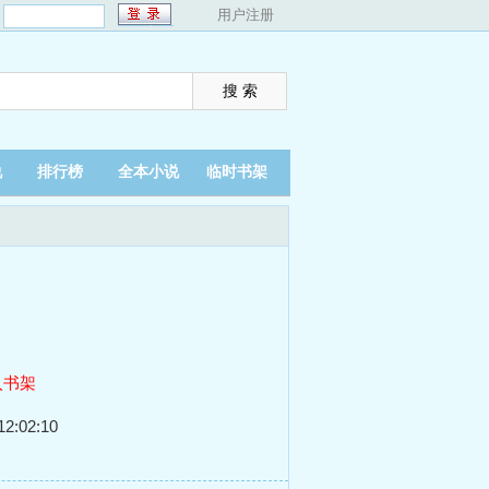
：
用户注册
说
排行榜
全本小说
临时书架
入书架
2:02:10