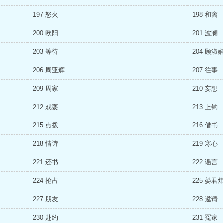
197 怒火
198 和离
200 欧阳
201 波澜
203 等待
204 顾淑
206 周亚辉
207 往事
209 周家
210 妄想
212 戏耍
213 上钩
215 点拨
216 借书
218 情诗
219 寒心
221 还书
222 谣言
224 抢占
225 娄君
227 朋友
228 邀请
230 赴约
231 冤家