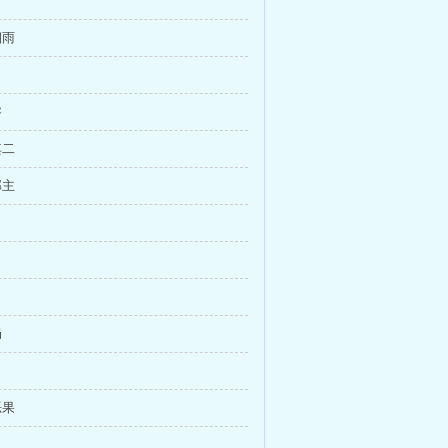
烟雨
睿
其二
郡主
局
恶果