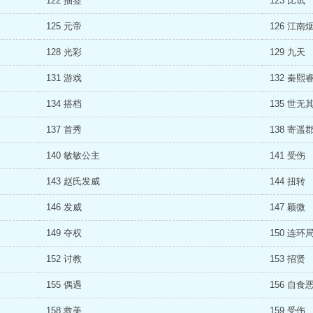
122 抽签
123 比试
125 元帝
126 江南
128 光彩
129 九天
131 游戏
132 秦熙
134 搭档
135 世无
137 首秀
138 寄遥
140 敏敏公主
141 受伤
143 赵氏发威
144 扭转
146 发威
147 颖微
149 夺权
150 连环
152 讨教
153 招贤
155 偶遇
156 自食
158 救美
159 受伤