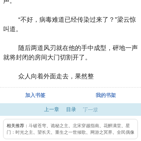
声。
“不好，病毒难道已经传染过来了？”梁云惊
叫道。
随后两道风刃就在他的手中成型，砰地一声
就将封闭的房间大门切割开了。
众人向着外面走去，果然整
加入书签
我的书架
上一章
目录
下一章
相关推荐：
斗破苍穹
、
诡秘之主
、
北宋穿越指南
、
花醉满堂
、
星
门：时光之主
、
望长天
、
重生之一世倾歌
、
网游之冥界
、
全民偶像