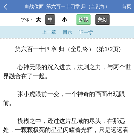
血战位面_第六百一十四章 归（全剧终）
首页
大
中
小
护眼
关灯
字体：
上一章
目录
下一章
第六百一十四章 归（全剧终） (第1/2页)
心神无限的沉入进去，法则之力，与两个世
界融合在了一起。
张小虎眼前一变，一个神奇的画面出现眼
前。
模糊之中，透过这片星域的尽头，在那远
处，一颗颗极亮的星星闪耀着光辉，只是远远看