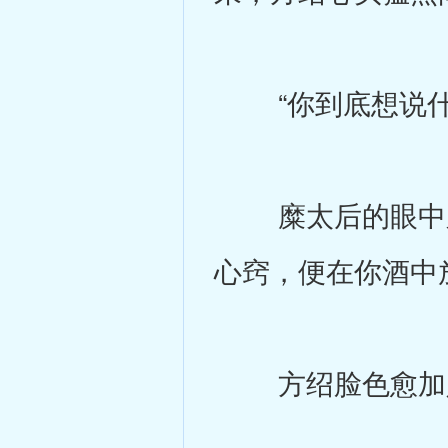
“你到底想说什
糜太后的眼中又
心窍，便在你酒中
方绍脸色愈加肃