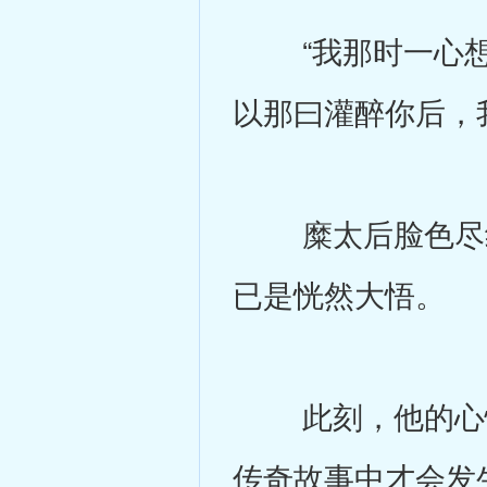
“我那时一心想
以那曰灌醉你后，
糜太后脸色尽红
已是恍然大悟。
此刻，他的心情
传奇故事中才会发