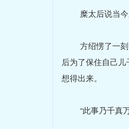
糜太后说当今皇
方绍愣了一刻，
后为了保住自己儿
想得出来。
“此事乃千真万确