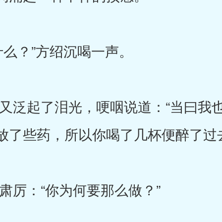
么？”方绍沉喝一声。
泛起了泪光，哽咽说道：“当曰我也
放了些药，所以你喝了几杯便醉了过
厉：“你为何要那么做？”