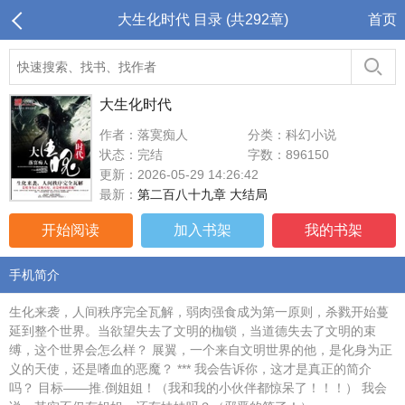
大生化时代 目录 (共292章)
首页
大生化时代
作者：落寞痴人
分类：科幻小说
状态：完结
字数：896150
更新：2026-05-29 14:26:42
最新：
第二百八十九章 大结局
开始阅读
加入书架
我的书架
手机简介
生化来袭，人间秩序完全瓦解，弱肉强食成为第一原则，杀戮开始蔓
延到整个世界。当欲望失去了文明的枷锁，当道德失去了文明的束
缚，这个世界会怎么样？ 展翼，一个来自文明世界的他，是化身为正
义的天使，还是嗜血的恶魔？ *** 我会告诉你，这才是真正的简介
吗？ 目标——推.倒姐姐！（我和我的小伙伴都惊呆了！！！） 我会