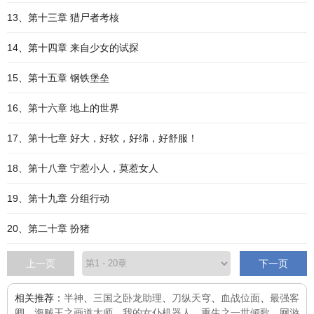
13、第十三章 猎尸者考核
14、第十四章 来自少女的试探
15、第十五章 钢铁堡垒
16、第十六章 地上的世界
17、第十七章 好大，好软，好绵，好舒服！
18、第十八章 宁惹小人，莫惹女人
19、第十九章 分组行动
20、第二十章 扮猪
上一页
下一页
相关推荐：
半神
、
三国之卧龙助理
、
刀纵天穹
、
血战位面
、
最强客
卿
、
海贼王之画道大师
、
我的女仆机器人
、
重生之一世倾歌
、
网游