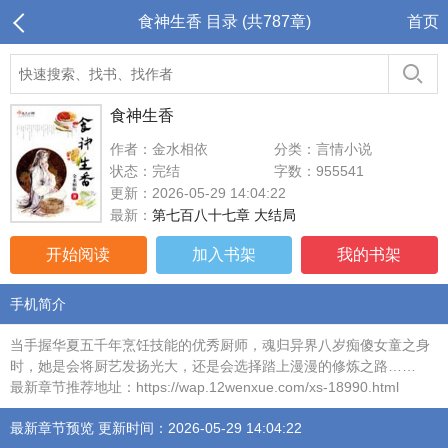
食神生香 目录 (共787章)
首页
食神生香
作者：金水相依
分类：言情小说
状态：完结
字数：955541
更新：2026-05-29 14:04:22
最新：
第七百八十七章 大结局
开始阅读
加入书架
我的书架
手机简介
当手握华夏五千年烹饪技能的优秀厨师，魂归异界八岁痴傻女童之身
时，她是会将厨艺发扬光大，还是会选择踏上漫漫的修炼之路……
最新章节推荐地址：https://wap.12wenxue.com/xs-18990.html
最新章节预览 更新时间：2026-05-29 14:04:22