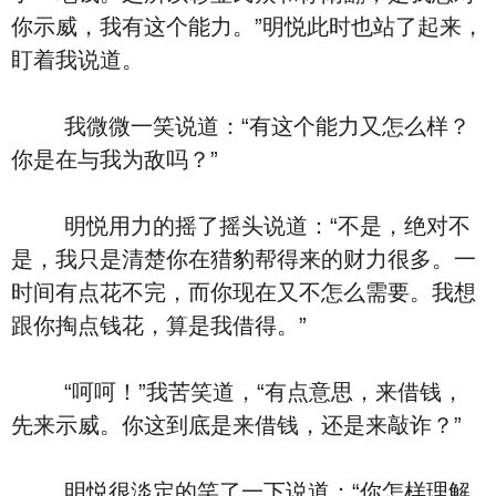
你示威，我有这个能力。”明悦此时也站了起来，
盯着我说道。
我微微一笑说道：“有这个能力又怎么样？
你是在与我为敌吗？”
明悦用力的摇了摇头说道：“不是，绝对不
是，我只是清楚你在猎豹帮得来的财力很多。一
时间有点花不完，而你现在又不怎么需要。我想
跟你掏点钱花，算是我借得。”
“呵呵！”我苦笑道，“有点意思，来借钱，
先来示威。你这到底是来借钱，还是来敲诈？”
明悦很淡定的笑了一下说道：“你怎样理解