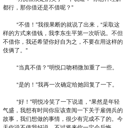
都行，那你借还是不借呢？”
“不借！”我很果断的就说了出来，“采取这
样的方式来借钱，我李东生平第一次听说。不但
不借你，我还希望你好自为之，不要在用这样的
伎俩了。”
“当真不借？”明悦口吻稍微加重了一些。
“是的！”我再一次确定给她回复了一下。
“好！”明悦冷笑了一下说道，“果然是年轻
气盛，我想有时间你应该查阅一下关于雇佣兵的
故事，我们想做的事情，很少有完成不了的。今
天你说不借我好说，不过将来你一定会后悔