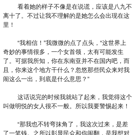
看着她的样子不像是在说谎，应该是八九不
离十了。不过让我不理解的是她怎么会出现在这
里！
“我相信！”我微微的点了点头，“这世界上
奇妙的事情很多，一个女首领，太有可能发生
了。可据我所知，你在东南亚并不在国内吧，而
且，你来这个地方干什么？忽悠那些民众来对我
闹这么一出，到底是什么意思？”
这话说完的时候我就站了起来，我觉得这个
叫做明悦的女人很不一般。所以我要警惕起来！
“那我也不转弯抹角了，我这次过来，是差
了一笔钱。之所以彰显民众和你闹翻，是我想对