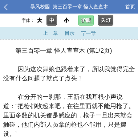
暴风校园_第三百零一章 怪人查查木
首页
大
中
小
护眼
关灯
字体：
上一章
目录
下一章
第三百零一章 怪人查查木 (第1/2页)
因为这次舞娘也跟着来了，所以我觉得完全
没有什么问题了就点了点头！
在分开的一刹那，王新在我耳根小声说
道：“把枪都收起来吧，在往里面就不能用枪了。
里面多数的机关都是感应的，枪子一旦出来就会
触碰，他们内部人员拿的枪也不能用，只是摆
设。”