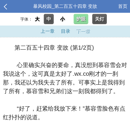
暴风校园_第二百五十四章 变故
首页
大
中
小
护眼
关灯
字体：
上一章
目录
下一章
第二百五十四章 变故 (第1/2页)
心里确实兴奋的要命，真没想到慕容雪会对
我说这个，这可真是太好了.wx.co刚才的一刹
那，我还以为我失去了所有。可事实上是我得到
了所有，慕容雪和兄弟们这一刻我都得到了。
“好了，赶紧给我放下来！”慕容雪脸色有点
红扑扑的说道。