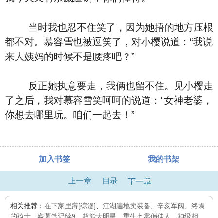
当时我也忍不住笑了，因为她捂的地方压根
都不对。慕容雪也被逗笑了，对小樱说道：“我说
来大姨妈的时候不是腰疼吧？”
反正她执意要走，我俩也留不住。见小樱走
了之后，我对慕容雪笑呵呵的说道：“女神老婆，
你想去哪里玩。咱们一起去！”
加入书签
我的书架
上一章
目录
下一章
相关推荐：
在下家里蹲[综漫]
、
江湖遍地卖装备
、
辛亥军阀
、
终焉
的骑士
、
盗墓笔记续9
、
超能大明星
、
重生七零俏佳人
、
神级相