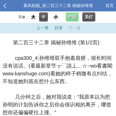
暴风校园_第二百三十二章 揭秘孙维维
首页
大
中
小
护眼
关灯
字体：
上一章
目录
下一章
第二百三十二章 揭秘孙维维 (第1/2页)
cpa300_4;孙维维双手抱着肩膀，很长时间
没有说话。(看最新章节┲﹊請丄﹏☆~wo看書閣
www.kanshuge.com)看她的样子稍微有点纠结，
不知道她到底在想什么东西。
几分钟之后，她对我说道：“我原本以为把
孙明的计划告诉你之后你会很识相的离开，哪曾
想你还偏偏硬往上撞。”