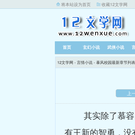
将本站设为首页
收藏12文学网
首页
玄幻小说
武侠小说
12文学网
-
言情小说
-
暴风校园最新章节列
上
其实除了慕容雪
有王新的智勇，没