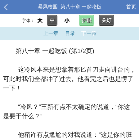
暴风校园_第八十章 一起吃饭
首页
大
中
小
护眼
关灯
字体：
上一章
目录
下一章
第八十章 一起吃饭 (第1/2页)
这冷风本来是想拿着那匕首刀走向讲台的，
可此时我们全都冲了过去。他看完之后也是愣了
一下！
“冷风？”王新有点不太确定的说道，“你这
是要干什么？”
他稍许有点尴尬的对我说道：“这是你的班