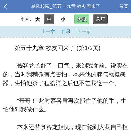
暴风校园_第五十九章 故友回来了
首页
大
中
小
护眼
关灯
字体：
上一章
目录
下一章
第五十九章 故友回来了 (第1/2页)
慕容龙长舒了一口气，来到我面前。说实在
的，当时我稍微有点害怕。本来他的脾气就挺暴
躁，生怕他杀了程皓洋之后也不差我这一个。
“哥哥！”此时慕容雪再次抓住了他的手，生
怕他对我做什么。
本来还替慕容龙担忧，现在轮到为我自己担