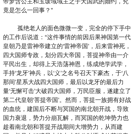
帝梦含公主和玉瑗域域主之子天国武的婚约，究
竟是怎么一回事？”
孤绝老人的面色微微一变，完全的停下手中
的工作后说道：“这件事情的前因后果神国第一代
皇朝乃是雷神帝建立的‘雷神帝国’，后来雷神死，
四大国师专政，划分四大帝国，菩提神帝由一介
平民出生，却得上天浩荡神恩，练成绝学武学，
手持‘龙牙’神兵，以‘义’之名号召天下豪杰，于‘八
那间’星系大战四大国师，最后以龙牙的最后力
量‘无懈可击’大破四大国师，万民臣服，遂建立了
第二代皇朝‘菩提帝国’。然而，菩提一族拥有好战
的血统，建国后不断与冥国的南北朝开战，导致
国力衰退，势力分崩瓦解，而冥国的乾坤势力也
趁着南北朝和菩提开战期间大增势力，从而建