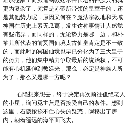
难以想象！而派遣到教廷杀害长老的神族人的就
更为复杂了，究竟是赤帝所带领的皇室干的，还
是其他势力呢，原因又何在？魔法宗教地和天域
神国在历史上素无瓜葛，发生这种事情让人感觉
有些诧异，而同样的，无论势力是哪一边，和朴·
袖儿所代表的前冥国仙境太古仙皇肯定是不一致
的，而此时的冥国仙境也早已分化为了三大皇子
的势力，他们集中精力争取最后的统治权，不可
能有心机延伸到教廷来，那么，必定是神族人所
为了，那么又是哪一方呢？
石隐想来想去，终于决定再次前往孤绝老人
的小屋，询问觅主营是否接受自己的条件。想到
这里，石隐按捺不住心头的疑惑，瞬移出了房
内，朝着遥远的海平面飞去。