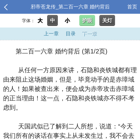
邪帝苍龙传_第二百一六章 婚约背后
首页
大
中
小
护眼
关灯
字体：
上一章
目录
下一章
第二百一六章 婚约背后 (第1/2页)
从任何一方原因来讲，石隐和炎铁城都有理
由来阻止这场婚姻，但是，毕竟动手的是赤璋域
的人！如果被查出来，便会成为赤帝攻击赤璋域
的正当理由！这一点，石隐和炎铁城亦不得不考
虑到。
天国武似已了解到二人所想，说道：“今天
我们所有的谈话在事实上从未发生过，我不会去